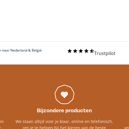
 naar Nederland & België
Trustpilot
Bijzondere producten
en
We staan altijd voor je klaar, online en telefonisch,
t
om je te helpen bij het kiezen van de beste
ve