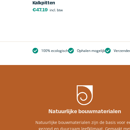
Kalkpitten
€
47.19
incl. btw
100% ecologisch
Ophalen mogelijk
Verzenden
Natuurlijke bouwmaterialen
Natuurlijke bouwmaterialen zijn de basis voor e
gezond en duurzaam leefklimaat. Gemaakt me