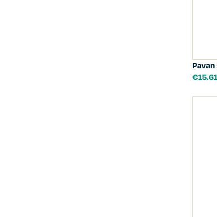
Pavan
€
15.6