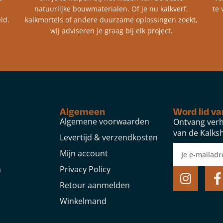
natuurlijke bouwmaterialen. Of je nu kalkverf,
te 
ld.
kalkmortels of andere duurzame oplossingen zoekt,
wij adviseren je graag bij elk project.​
Algemeen
Word lid va
Algemene voorwaarden
Ontvang verh
van de Kalksh
Levertijd & verzendkosten
Mijn account
n
Privacy Policy
Retour aanmelden
Winkelmand