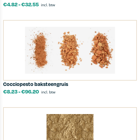
€
4.82
-
€
32.55
incl. btw
Cocciopesto baksteengruis
€
8.23
-
€
96.20
incl. btw