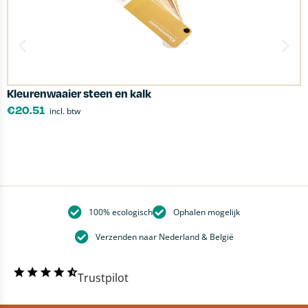
Kleurenwaaier steen en kalk
P
€
20.51
incl. btw
100% ecologisch
Ophalen mogelijk
Verzenden naar Nederland & België
Trustpilot