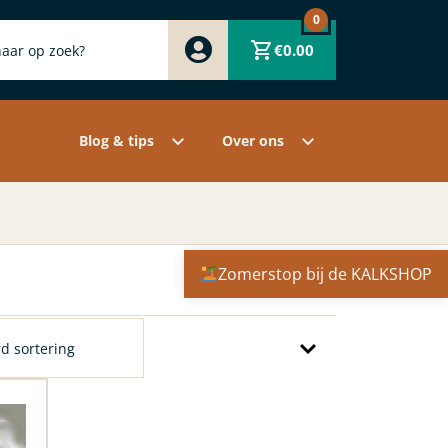
0
Zwart
€
0.00
Wit
Grijs
Contact
Overige pigmenten
Assortiment
Blog & tips
Over ons
Zomerstop bij de KALKSHOP