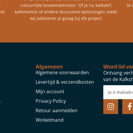
natuurlijke bouwmaterialen. Of je nu kalkverf,
te 
ld.
kalkmortels of andere duurzame oplossingen zoekt,
wij adviseren je graag bij elk project.​
Algemeen
Word lid va
Algemene voorwaarden
Ontvang verh
van de Kalksh
Levertijd & verzendkosten
Mijn account
n
Privacy Policy
Retour aanmelden
Winkelmand