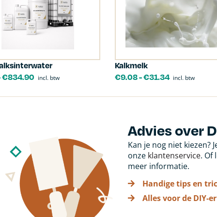
lksinterwater
Kalkmelk
-
€
834.90
€
9.08
-
€
31.34
incl. btw
incl. btw
Advies over 
Kan je nog niet kiezen? 
onze
klantenservice
. Of
meer informatie.
Handige tips en tri
Alles voor de DIY-er