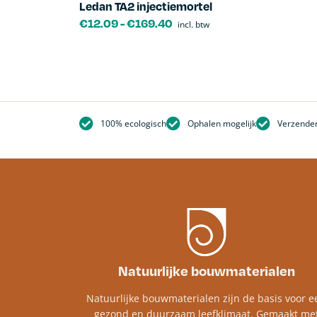
Ledan TA2 injectiemortel
€
12.09
-
€
169.40
incl. btw
100% ecologisch
Ophalen mogelijk
Verzenden
Natuurlijke bouwmaterialen
Natuurlijke bouwmaterialen zijn de basis voor e
gezond en duurzaam leefklimaat. Gemaakt me