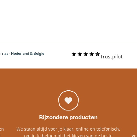
 naar Nederland & België
Trustpilot
Bijzondere producten
en
We staan altijd voor je klaar, online en telefonisch,
t
om je te helpen bij het kiezen van de beste
ve