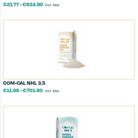
€
21.77
-
€
834.90
incl. btw
COM-CAL NHL 3.5
€
11.98
-
€
701.80
incl. btw