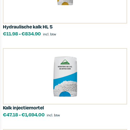
Hydraulische kalk HL 5
€
11.98
-
€
834.90
incl. btw
Kalk injectiemortel
€
47.18
-
€
1,694.00
incl. btw