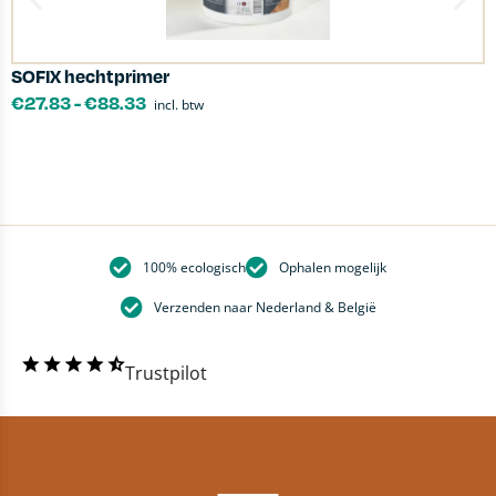
SOFIX hechtprimer
K
€
27.83
-
€
88.33
incl. btw
100% ecologisch
Ophalen mogelijk
Verzenden naar Nederland & België
Trustpilot