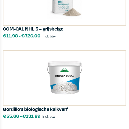
COM-CAL NHL 5 – grijsbeige
€
11.98
-
€
726.00
incl. btw
Gordillo’s biologische kalkverf
€
55.66
-
€
131.89
incl. btw