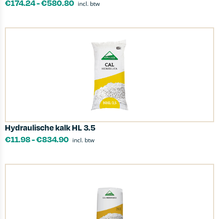
€
174.24
-
€
580.80
incl. btw
Hydraulische kalk HL 3.5
€
11.98
-
€
834.90
incl. btw