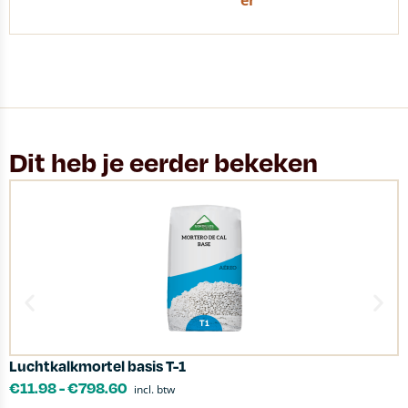
er
Dit heb je eerder bekeken
Luchtkalkmortel basis T-1
I
€
11.98
-
€
798.60
incl. btw