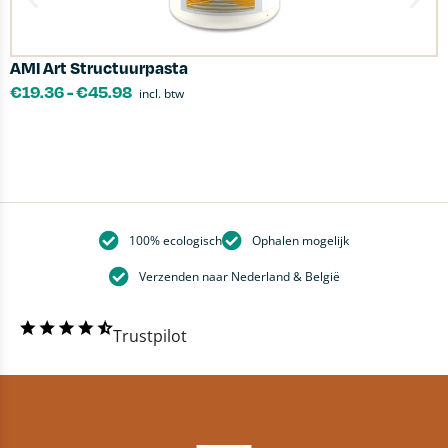
AMI Art Structuurpasta
R
€
19.36
-
€
45.98
incl. btw
100% ecologisch
Ophalen mogelijk
Verzenden naar Nederland & België
Trustpilot