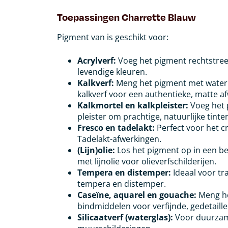
Toepassingen
Charrette Blauw
Pigment van is geschikt voor:
Acrylverf:
Voeg het pigment rechtstree
levendige kleuren.
Kalkverf:
Meng het pigment met water t
kalkverf voor een authentieke, matte a
Kalkmortel en kalkpleister:
Voeg het p
pleister om prachtige, natuurlijke tinte
Fresco en tadelakt:
Perfect voor het cr
Tadelakt-afwerkingen.
(Lijn)olie:
Los het pigment op in een be
met lijnolie voor olieverfschilderijen.
Tempera en distemper:
Ideaal voor tr
tempera en distemper.
Caseïne, aquarel en gouache:
Meng he
bindmiddelen voor verfijnde, gedetaille
Silicaatverf (waterglas):
Voor duurzam