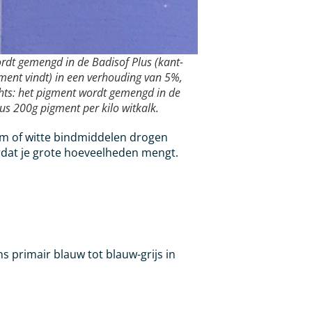
ordt gemengd in de Badisof Plus (kant-
timent vindt) in een verhouding van 5%,
chts: het pigment wordt gemengd in de
us 200g pigment per kilo witkalk.
jm of witte bindmiddelen drogen
oordat je grote hoeveelheden mengt.
s primair blauw tot blauw-grijs in