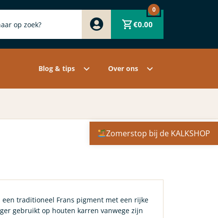
0
Zwart
€
0.00
Wit
Grijs
Contact
Overige pigmenten
Assortiment
Blog & tips
Over ons
Zomerstop bij de KALKSHOP
 een traditioneel Frans pigment met een rijke
ger gebruikt op houten karren vanwege zijn