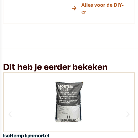
Alles voor de DIY-
er
Dit heb je eerder bekeken
IsoHemp lijmmortel
O