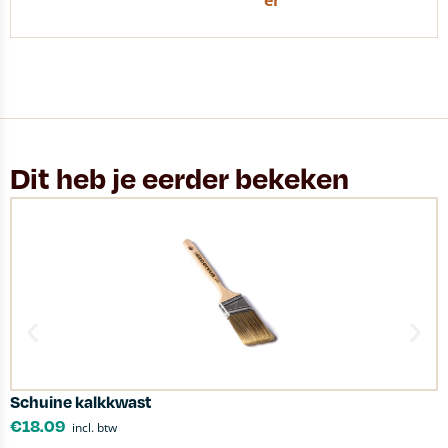
er
Dit heb je eerder bekeken
Schuine kalkkwast
G
€
18.09
incl. btw