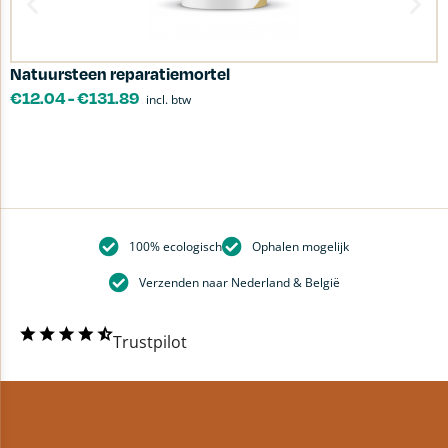
Natuursteen reparatiemortel
B
€
12.04
-
€
131.89
incl. btw
100% ecologisch
Ophalen mogelijk
Verzenden naar Nederland & België
Trustpilot