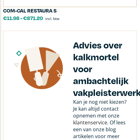
COM-CAL RESTAURA S
€
11.98
-
€
871.20
incl. btw
Advies over
kalkmortel
voor
ambachtelijk
vakpleisterwer
Kan je nog niet kiezen?
Je kan altijd contact
opnemen met onze
klantenservice
. Of lees
een van onze blog
artikelen voor meer