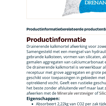
Productinformatie
Gerelateerde producten
S
Productinformatie
Drainerende kalkmortel afwerking voor zowel
Samengesteld met een mengsel van hydraulis
gebrande kalksteen
,
vormen van silicaten, a
gemalen aggregaten van calciumcarbonaat en
De drainerende kalkmortel is verwerkbaar al
receptuur met grove aggregaten en grote per
geschikt voor toepassingen in gebieden met c
optrekkend vocht. Geeft een rustieke geschu
het beste zonder afsluitende verf maar laat
afwerken met de
Minerale versteviger
of
Sili
Eigenschappen:
Absorbeert 2,22kg van CO2 per zak tijd