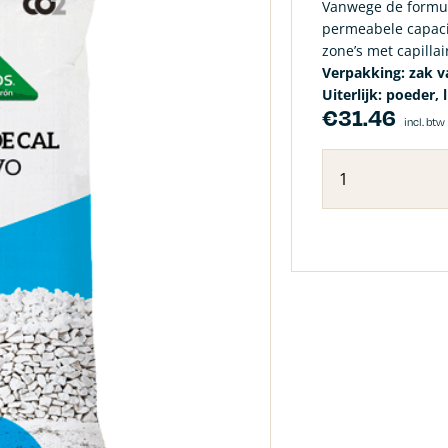
Vanwege de formul
permeabele capacit
zone’s met capilla
Verpakking: zak v
Uiterlijk: poeder, l
€
31.46
incl. btw