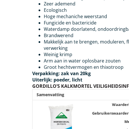
Zeer ademend
Ecologisch
Hoge mechaniche weerstand
Fungicide en bactericide
Waterdamp doorlatend, ondoordringba
Brandwerend
Makkelijk aan te brengen, moduleren, f
verwerking
Weinig krimp
Arm aan in water oplosbare zouten
Groot hechtvermogen en thixotroop
Verpakking: zak van 20kg
Uiterlijk: poeder, licht
GORDILLO’S KALKMORTEL VEILIGHEIDSI
Samenvatting
Waarder
Gebruikerswaarder
M