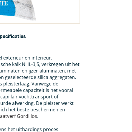
pecificaties
 exterieur en interieur.
che kalk NHL-3,5, verkregen uit het
luminaten en ijzer-aluminaten, met
 geselecteerde silica aggregaten.
s pleisterlaag. Vanwege de
meabele capaciteit is het vooral
apillair vochttransport of
urde afwerking. De pleister werkt
 zich het beste beschermen en
caatverf Gordillos
.
ens het uithardings proces.