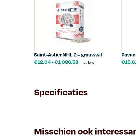
Saint-Astier NHL 2 – grauwwit
Pavan
€
12.04
-
€
1,086.58
€
15.6
incl. btw
Specificaties
Misschien ook interessa