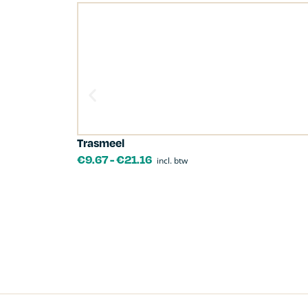
Trasmeel
€
9.67
-
€
21.16
incl. btw