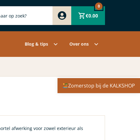
0
Zwart
€
0.00
Wit
Grijs
Contact
Overige pigmenten
Assortiment
Blog & tips
Over ons
Zomerstop bij de KALKSHOP
rtel afwerking voor zowel exterieur als