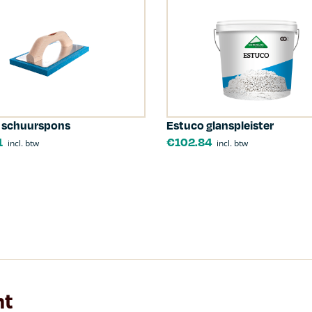
 schuurspons
Estuco glanspleister
1
€
102.84
incl. btw
incl. btw
nt