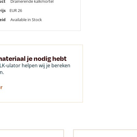
uct
Drainerende kalkmortel
rijs
EUR
26
eid
Available in Stock
ateriaal je nodig hebt
K-ulator helpen wij je bereken
n.
r