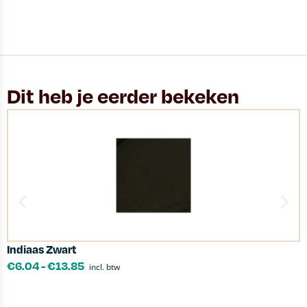
Dit heb je eerder bekeken
Indiaas Zwart
T
€
6.04
-
€
13.85
incl. btw