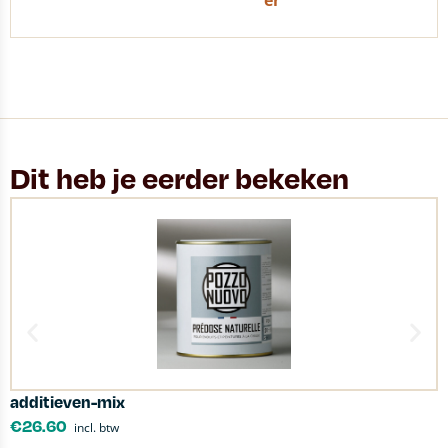
er
Dit heb je eerder bekeken
additieven-mix
L
€
26.60
incl. btw