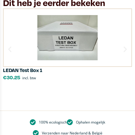
Dit heb je eerder bekeken
LEDAN Test Box 1
T
€
30.25
incl. btw
100% ecologisch
Ophalen mogelijk
Verzenden naar Nederland & België