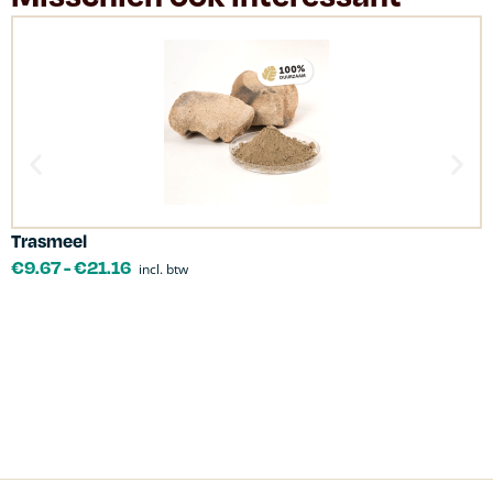
Trasmeel
C
€
9.67
-
€
21.16
incl. btw