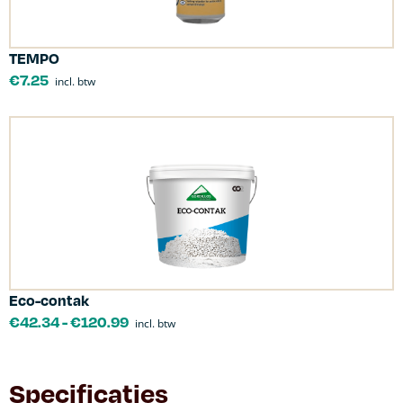
TEMPO
€
7.25
incl. btw
Eco-contak
€
42.34
-
€
120.99
incl. btw
Specificaties