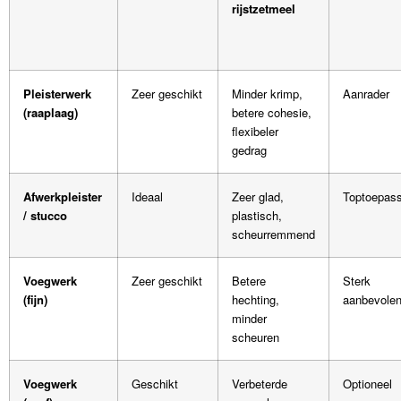
rijstzetmeel
Pleisterwerk
Zeer geschikt
Minder krimp,
Aanrader
(raaplaag)
betere cohesie,
flexibeler
gedrag
Afwerkpleister
Ideaal
Zeer glad,
Toptoepass
/ stucco
plastisch,
scheurremmend
Voegwerk
Zeer geschikt
Betere
Sterk
(fijn)
hechting,
aanbevole
minder
scheuren
Voegwerk
Geschikt
Verbeterde
Optioneel