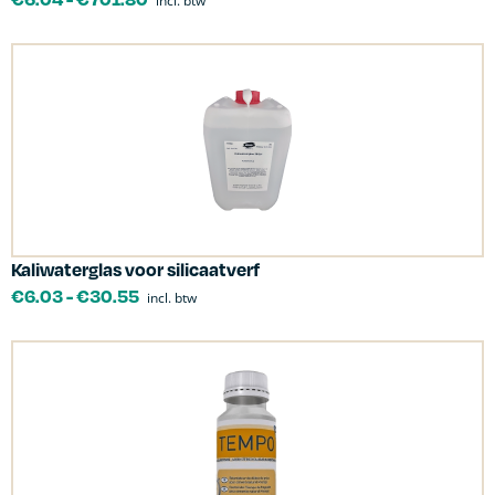
incl. btw
Kaliwaterglas voor silicaatverf
€
6.03
-
€
30.55
incl. btw