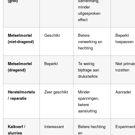
(grof)
samenhang,
minder
uitgesproken
effect
Metselmortel
Geschikt
Betere
Beperkt
(niet-dragend)
verwerking en
toepassen
hechting
Metselmortel
Beperkt
Te weinig
Niet primai
(dragend)
bijdrage aan
inzetten
druksterkte
Herstelmortels
Zeer geschikt
Minder
Aanrader
/ reparatie
spanningen,
betere
aansluiting
Kalkverf /
Interessant
Betere hechting
Experiment
slurries
en