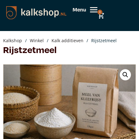
Menu
0
Kalkshop
/
Winkel
/
Kalk additieven
/
Rijstzetmeel
Rijstzetmeel