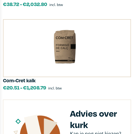
€
38.72
-
€
2,032.80
incl. btw
Com-Cret kalk
€
20.51
-
€
1,208.79
incl. btw
Advies over
kurk
Kan je nog niet kiezen?