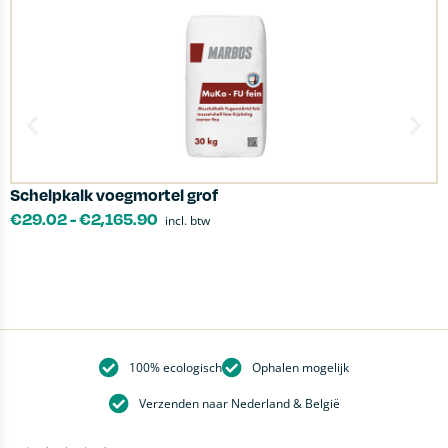
Schelpkalk voegmortel grof
K
€
29.02
-
€
2,165.90
incl. btw
100% ecologisch
Ophalen mogelijk
Verzenden naar Nederland & België