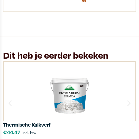
er
Dit heb je eerder bekeken
Thermische Kalkverf
K
€
44.47
incl. btw