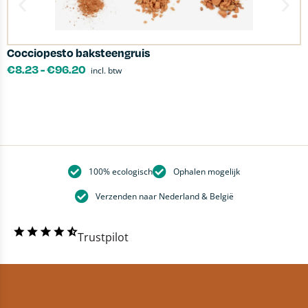
Cocciopesto baksteengruis
K
€
8.23
-
€
96.20
incl. btw
100% ecologisch
Ophalen mogelijk
Verzenden naar Nederland & België
Trustpilot