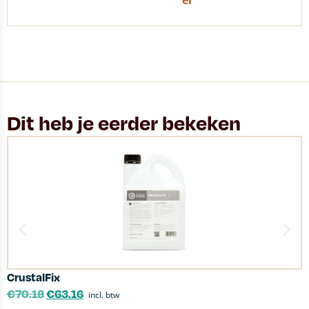
er
Dit heb je eerder bekeken
CrustalFix
C
€
70.18
€
63.16
incl. btw