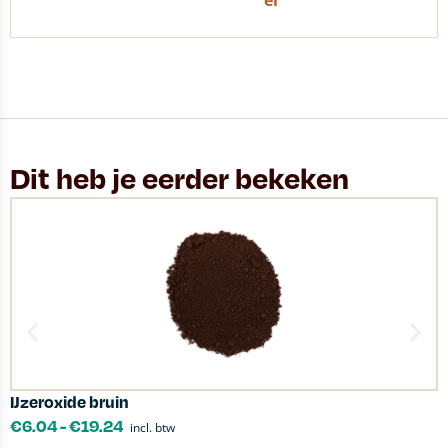
er
Dit heb je eerder bekeken
IJzeroxide bruin
S
€
6.04
-
€
19.24
incl. btw