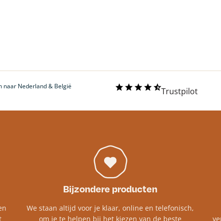
 naar Nederland & België
Trustpilot
Bijzondere producten
en
We staan altijd voor je klaar, online en telefonisch,
t
om je te helpen bij het kiezen van de beste
ve