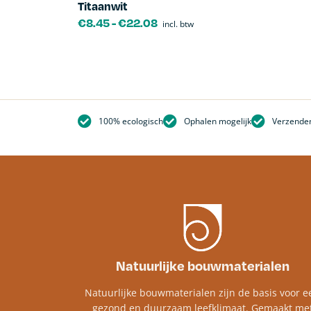
Titaanwit
€
8.45
-
€
22.08
incl. btw
100% ecologisch
Ophalen mogelijk
Verzenden
Natuurlijke bouwmaterialen
Natuurlijke bouwmaterialen zijn de basis voor e
gezond en duurzaam leefklimaat. Gemaakt me