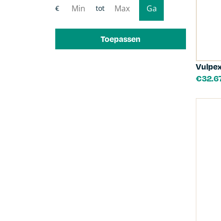
Toepassen
Vulpe
€
32.6