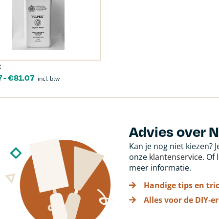
x
7
-
€
81.07
incl. btw
Advies over N
Kan je nog niet kiezen? 
onze
klantenservice
. Of
meer informatie.
Handige tips en tri
Alles voor de DIY-er