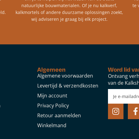
natuurlijke bouwmaterialen. Of je nu kalkverf,
te 
ld.
kalkmortels of andere duurzame oplossingen zoekt,
wij adviseren je graag bij elk project.​
Algemeen
Word lid va
Algemene voorwaarden
Ontvang verh
van de Kalksh
Levertijd & verzendkosten
Mijn account
n
Privacy Policy
Retour aanmelden
Winkelmand