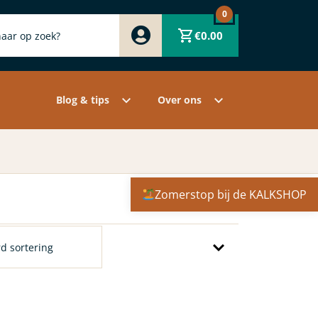
0
Zwart
€
0.00
Wit
Grijs
Contact
Overige pigmenten
Assortiment
Blog & tips
Over ons
Zomerstop bij de KALKSHOP