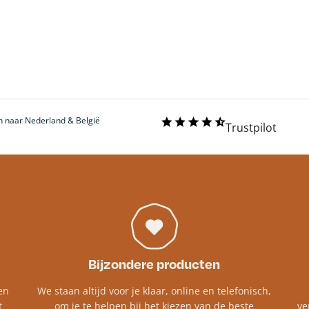
 naar Nederland & België
Trustpilot
Bijzondere producten
en
We staan altijd voor je klaar, online en telefonisch,
t
om je te helpen bij het kiezen van de beste
ve