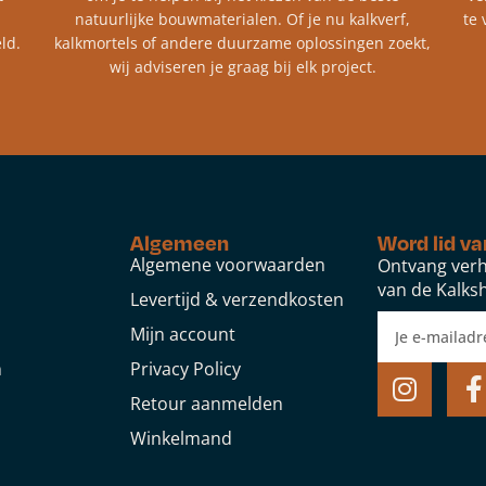
natuurlijke bouwmaterialen. Of je nu kalkverf,
te 
ld.
kalkmortels of andere duurzame oplossingen zoekt,
wij adviseren je graag bij elk project.​
Algemeen
Word lid va
Algemene voorwaarden
Ontvang verh
van de Kalksh
Levertijd & verzendkosten
Mijn account
n
Privacy Policy
Retour aanmelden
Winkelmand