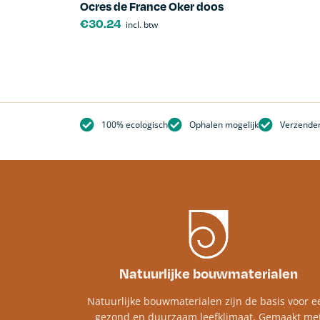
Ocres de France Oker doos
€
30.24
incl. btw
100% ecologisch
Ophalen mogelijk
Verzenden
Natuurlijke bouwmaterialen
Natuurlijke bouwmaterialen zijn de basis voor e
gezond en duurzaam leefklimaat. Gemaakt me