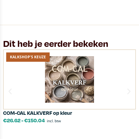
Dit heb je eerder bekeken
KALKSHOP'S KEUZE
COM-CAL KALKVERF op kleur
D
€
26.62
-
€
150.04
incl. btw