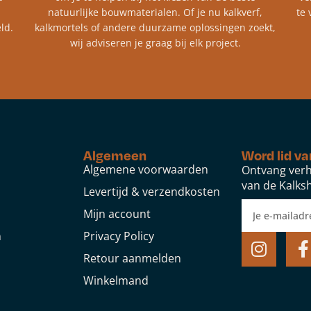
natuurlijke bouwmaterialen. Of je nu kalkverf,
te 
ld.
kalkmortels of andere duurzame oplossingen zoekt,
wij adviseren je graag bij elk project.​
Algemeen
Word lid va
Algemene voorwaarden
Ontvang verh
van de Kalksh
Levertijd & verzendkosten
Mijn account
n
Privacy Policy
Retour aanmelden
Winkelmand