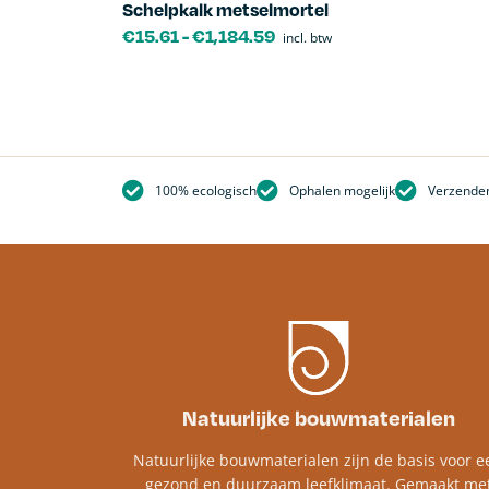
Schelpkalk metselmortel
€
15.61
-
€
1,184.59
incl. btw
100% ecologisch
Ophalen mogelijk
Verzenden
Natuurlijke bouwmaterialen
Natuurlijke bouwmaterialen zijn de basis voor e
gezond en duurzaam leefklimaat. Gemaakt me