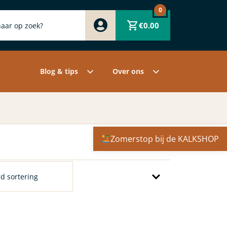
0
Zwart
€
0.00
Wit
Grijs
Contact
Overige pigmenten
Assortiment
Blog & tips
Over ons
Zomerstop bij de KALKSHOP