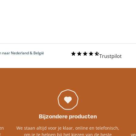
 naar Nederland & België
Trustpilot
Bijzondere producten
en
We staan altijd voor je klaar, online en telefonisch,
t
om je te helpen bij het kiezen van de beste
ve