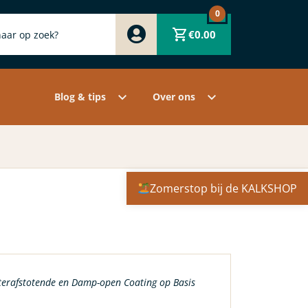
0
Zwart
€
0.00
Wit
Grijs
Contact
Overige pigmenten
Assortiment
Blog & tips
Over ons
Zomerstop bij de KALKSHOP
erafstotende en Damp-open Coating op Basis