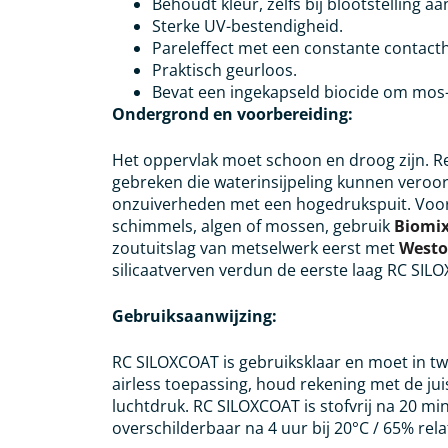
Behoudt kleur, zelfs bij blootstelling aa
Sterke UV-bestendigheid.
Pareleffect met een constante contact
Praktisch geurloos.
Bevat een ingekapseld biocide om mos-
Ondergrond en voorbereiding:
Het oppervlak moet schoon en droog zijn. R
gebreken die waterinsijpeling kunnen veroor
onzuiverheden met een hogedrukspuit. Voor
schimmels, algen of mossen, gebruik
Biomi
zoutuitslag van metselwerk eerst met
Westo
silicaatverven verdun de eerste laag RC SI
Gebruiksaanwijzing:
RC SILOXCOAT is gebruiksklaar en moet in t
airless toepassing, houd rekening met de jui
luchtdruk. RC SILOXCOAT is stofvrij na 20 mi
overschilderbaar na 4 uur bij 20°C / 65% rela