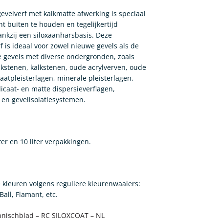
velverf met kalkmatte afwerking is speciaal
t buiten te houden en tegelijkertijd
nkzij een siloxaanharsbasis. Deze
 is ideaal voor zowel nieuwe gevels als de
e gevels met diverse ondergronden, zoals
kstenen, kalkstenen, oude acrylverven, oude
icaatpleisterlagen, minerale pleisterlagen,
icaat- en matte dispersieverflagen,
 en gevelisolatiesystemen.
ter en 10 liter verpakkingen.
le kleuren volgens reguliere kleurenwaaiers:
all, Flamant, etc.
nischblad – RC SILOXCOAT – NL