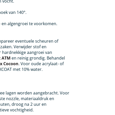
n vocht.
hoek van 140°.
 en algengroei te voorkomen.
epareer eventuele scheuren of
zaken. Verwijder stof en
 hardnekkige aangroei van
x ATM
en reinig grondig. Behandel
x Cocoon
. Voor oude acrylaat- of
LOXCOAT met 10% water.
wee lagen worden aangebracht. Voor
ste nozzle, materiaaldruk en
nuten, droog na 2 uur en
tieve vochtigheid.