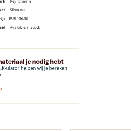
erk
Reynchemie
uct
Siloxcoat
rijs
EUR
156.50
eid
Available in Stock
ateriaal je nodig hebt
K-ulator helpen wij je bereken
n.
r