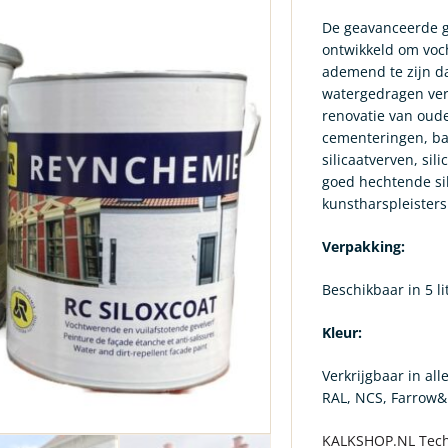
De geavanceerde ge
ontwikkeld om voch
ademend te zijn da
watergedragen verf
renovatie van oud
cementeringen, ba
silicaatverven, sil
goed hechtende sil
kunstharspleisters
Verpakking:
Beschikbaar in 5 li
Kleur:
Verkrijgbaar in al
RAL, NCS, Farrow&B
KALKSHOP.NL Tech