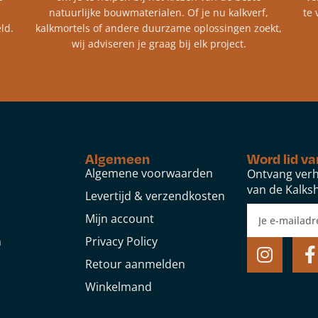
natuurlijke bouwmaterialen. Of je nu kalkverf,
te 
ld.
kalkmortels of andere duurzame oplossingen zoekt,
wij adviseren je graag bij elk project.​
Algemeen
Word lid va
Algemene voorwaarden
Ontvang verh
van de Kalksh
Levertijd & verzendkosten
Mijn account
n
Privacy Policy
Retour aanmelden
Winkelmand