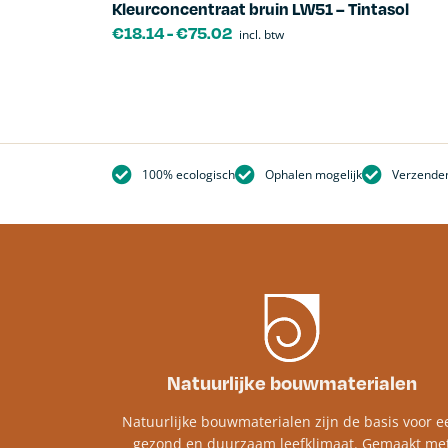
Kleurconcentraat bruin LW51 – Tintasol
€
18.14
-
€
75.02
incl. btw
100% ecologisch
Ophalen mogelijk
Verzenden
Natuurlijke bouwmaterialen
Natuurlijke bouwmaterialen zijn de basis voor e
gezond en duurzaam leefklimaat. Gemaakt me