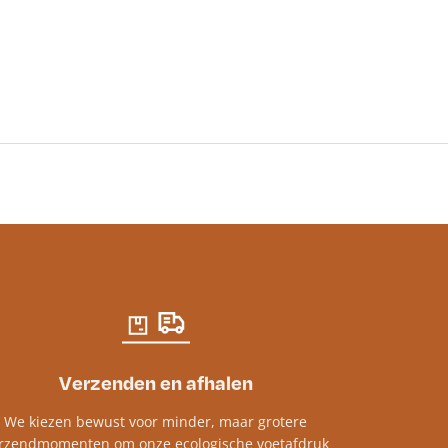
Lavendel Blau
€
5.93
-
€
15.72
Verzenden en afhalen
We kiezen bewust voor minder, maar grotere
rzendmomenten om onze ecologische voetafdruk