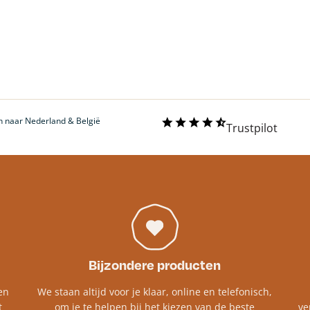
 naar Nederland & België
Trustpilot
Bijzondere producten
en
We staan altijd voor je klaar, online en telefonisch,
t
om je te helpen bij het kiezen van de beste
ve