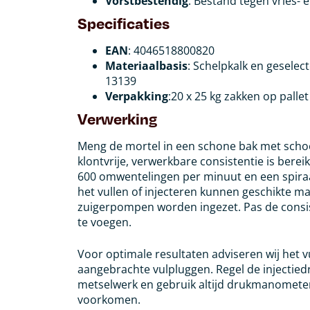
Vorstbestendig
: Bestand tegen vries-
Specificaties
EAN
: 4046518800820
Materiaalbasis
: Schelpkalk en gesele
13139
Verpakking
:20 x 25 kg zakken op pallet
Verwerking
Meng de mortel in een schone bak met schoo
klontvrije, verwerkbare consistentie is bere
600 omwentelingen per minuut en een spiraal
het vullen of injecteren kunnen geschikte m
zuigerpompen worden ingezet. Pas de consi
te voegen.
Voor optimale resultaten adviseren wij het vu
aangebrachte vulpluggen. Regel de injectiedr
metselwerk en gebruik altijd drukmanomete
voorkomen.