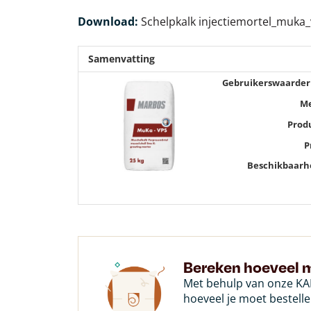
Download:
Schelpkalk injectiemortel_muka
Samenvatting
Gebruikerswaarder
M
Prod
P
Beschikbaarh
Bereken hoeveel m
Met behulp van onze KAL
hoeveel je moet bestelle