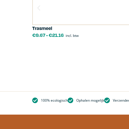
Trasmeel
€
9.67
-
€
21.16
incl. btw
100% ecologisch
Ophalen mogelijk
Verzenden