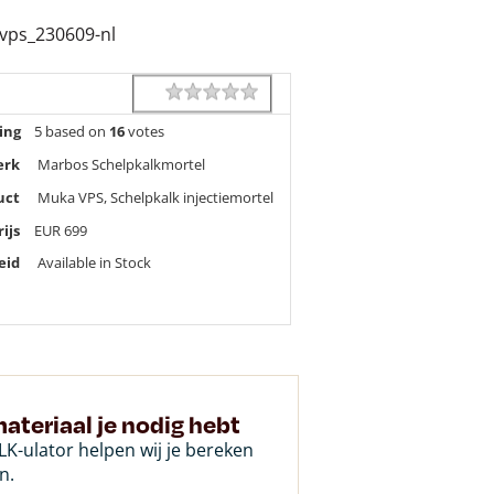
_vps_230609-nl
1 star
2 stars
3 stars
4 stars
5 stars
Rating
ing
5
based on
16
votes
erk
Marbos Schelpkalkmortel
uct
Muka VPS, Schelpkalk injectiemortel
rijs
EUR
699
eid
Available in Stock
ateriaal je nodig hebt
K-ulator helpen wij je bereken
n.