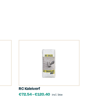
RC Kaleiverf
€
72.54
-
€
120.40
incl. btw