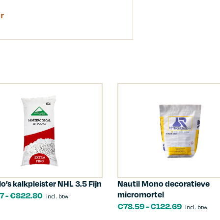
r
lo’s kalkpleister NHL 3.5 Fijn
Nautil Mono decoratieve
micromortel
7
-
€
822.80
incl. btw
€
78.59
-
€
122.69
incl. btw