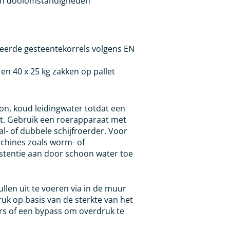
 en dooiomstandigheden
cteerde gesteentekorrels volgens EN
 en 40 x 25 kg zakken op pallet
n, koud leidingwater totdat een
ikt. Gebruik een roerapparaat met
- of dubbele schijfroerder. Voor
achines zoals worm- of
stentie aan door schoon water toe
llen uit te voeren via in de muur
uk op basis van de sterkte van het
rs of een bypass om overdruk te