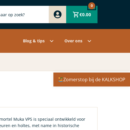
0
Zwart
€
0.00
Wit
Grijs
Contact
Overige pigmenten
Assortiment
Blog & tips
Over ons
Zomerstop bij de KALKSHOP
emortel Muka VPS is speciaal ontwikkeld voor
euren en holtes, met name in historische