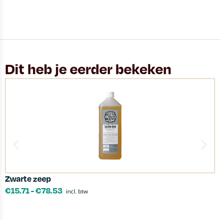
Dit heb je eerder bekeken
Zwarte zeep
Z
€
15.71
-
€
78.53
incl. btw