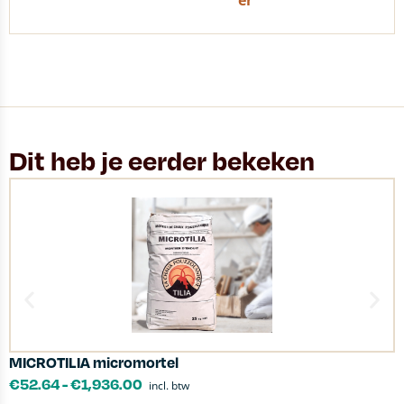
er
Dit heb je eerder bekeken
MICROTILIA micromortel
S
€
52.64
-
€
1,936.00
incl. btw