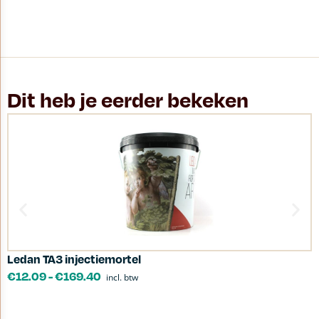
Dit heb je eerder bekeken
Ledan TA3 injectiemortel
G
€
12.09
-
€
169.40
incl. btw