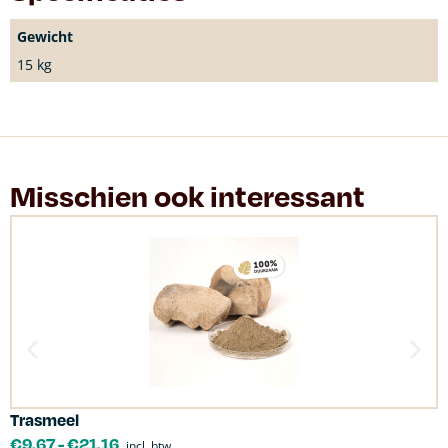
Gewicht
15 kg
Misschien ook interessant
Trasmeel
C
€
9.67
-
€
21.16
incl. btw