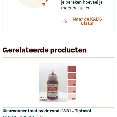
je bereken hoeveel je
moet bestellen.
Naar de KALK-
ulator
Gerelateerde producten
Kleurconcentraat oxide rood LW31 – Tintasol
€
18.14
-
€
75.02