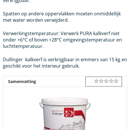
verkrijgbaar.
Spatten op andere oppervlakken moeten onmiddellijk
met water worden verwijderd.
Verwerkingstemperatuur: Verwerk PURA kalkverf niet
onder +6°C of boven +28°C omgevingstemperatuur en
luchttemperatuur.
Dullinger kalkverf is verkrijgbaar in emmers van 15 kg en
geschikt voor het interieur gebruik.
1 star
2 star
3 star
4 star
5 star
Rating
Samenvatting