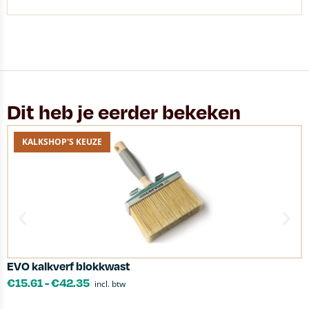
Dit heb je eerder bekeken
KALKSHOP'S KEUZE
EVO kalkverf blokkwast
S
€
15.61
-
€
42.35
incl. btw