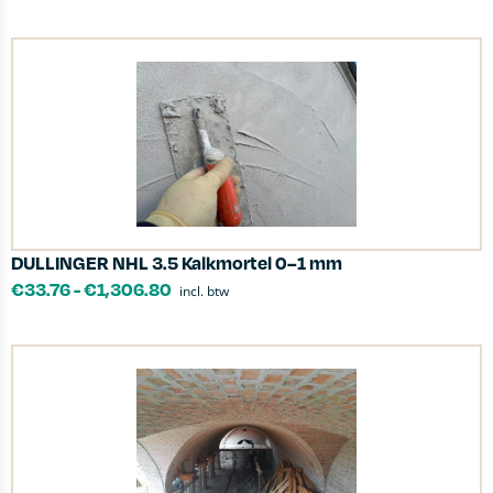
DULLINGER NHL 3.5 Kalkmortel 0–1 mm
€
33.76
-
€
1,306.80
incl. btw