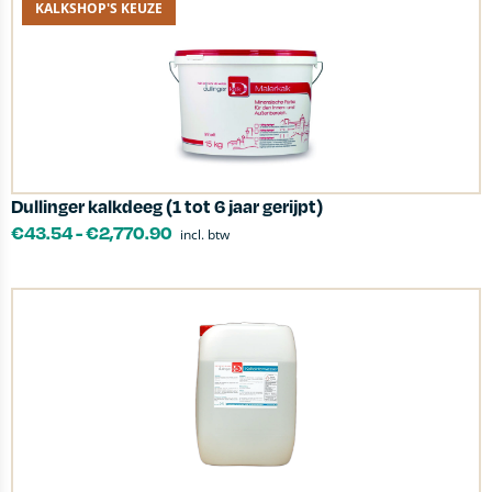
KALKSHOP'S KEUZE
Dullinger kalkdeeg (1 tot 6 jaar gerijpt)
€
43.54
-
€
2,770.90
incl. btw