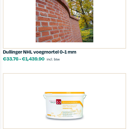
Dullinger NHL voegmortel 0-1 mm
€
33.76
-
€
1,439.90
incl. btw