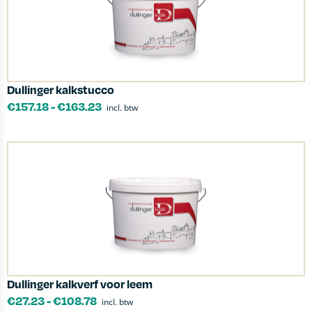
Dullinger kalkstucco
€
157.18
-
€
163.23
incl. btw
Dullinger kalkverf voor leem
€
27.23
-
€
108.78
incl. btw