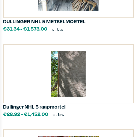
DULLINGER NHL 5 METSELMORTEL
€
31.34
-
€
1,573.00
incl. btw
Dullinger NHL 5 raapmortel
€
28.92
-
€
1,452.00
incl. btw