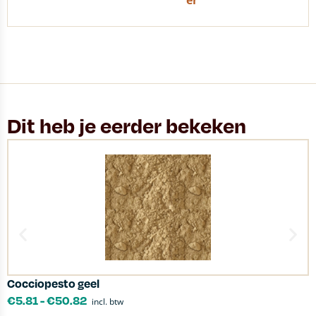
er
Dit heb je eerder bekeken
Cocciopesto geel
L
€
5.81
-
€
50.82
incl. btw