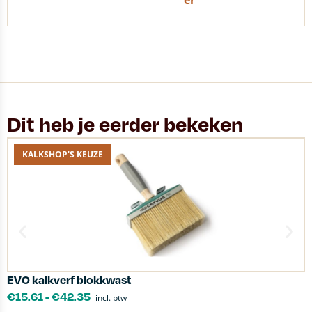
er
Dit heb je eerder bekeken
KALKSHOP'S KEUZE
EVO kalkverf blokkwast
P
€
15.61
-
€
42.35
incl. btw