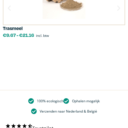
Trasmeel
C
€
9.67
-
€
21.16
incl. btw
100% ecologisch
Ophalen mogelijk
Verzenden naar Nederland & België