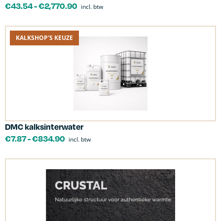
€
43.54
-
€
2,770.90
incl. btw
KALKSHOP'S KEUZE
DMC kalksinterwater
€
7.87
-
€
834.90
incl. btw