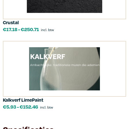
Crustal
€
17.18
-
€
250.71
incl. btw
Kalkverf LimePaint
€
5.93
-
€
152.46
incl. btw