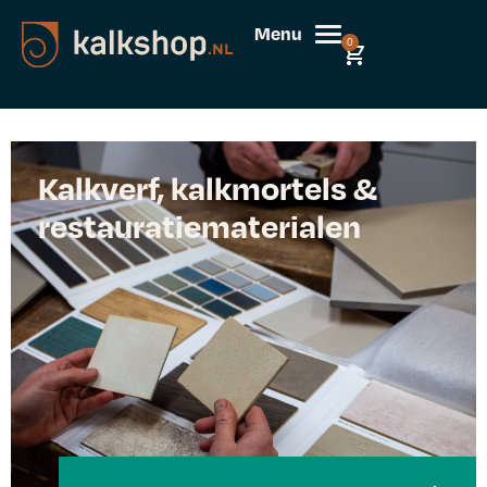
Menu
0
Kalkverf, kalkmortels &
restauratiematerialen