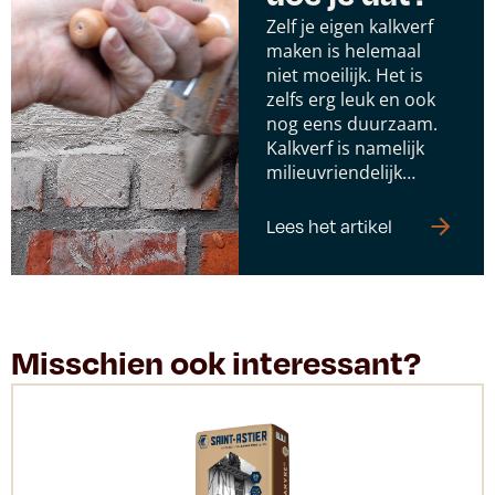
Zelf je eigen kalkverf
maken is helemaal
niet moeilijk. Het is
zelfs erg leuk en ook
nog eens duurzaam.
Kalkverf is namelijk
milieuvriendelijk…
Lees het artikel
Misschien ook interessant?