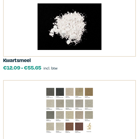
Kwartsmeel
€
12.09
-
€
55.65
incl. btw