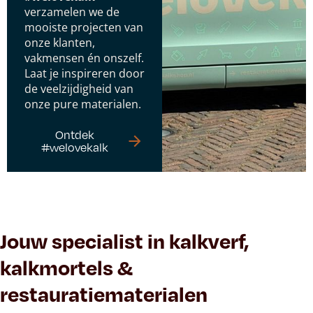
verzamelen we de
mooiste projecten van
onze klanten,
vakmensen én onszelf.
Laat je inspireren door
de veelzijdigheid van
onze pure materialen.
Ontdek
#welovekalk
Jouw specialist in kalkverf,
kalkmortels &
restauratiematerialen