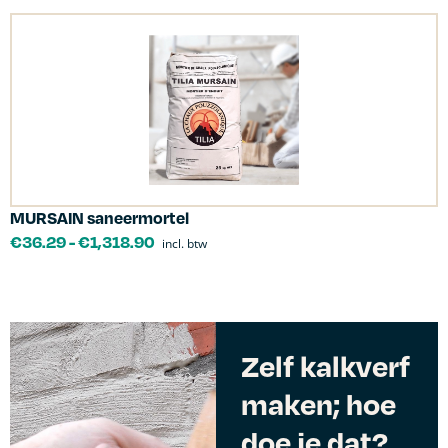
MURSAIN saneermortel
€
36.29
-
€
1,318.90
incl. btw
Zelf kalkverf
maken; hoe
doe je dat?