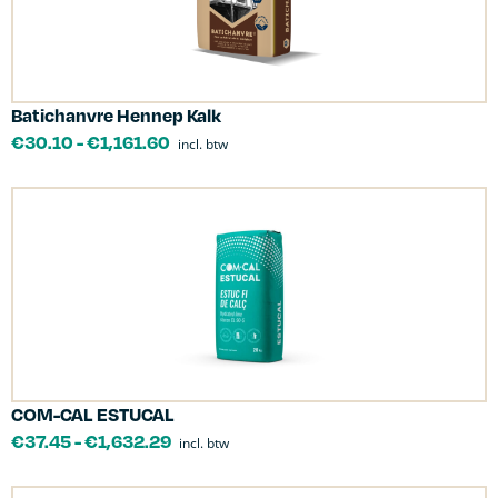
Batichanvre Hennep Kalk
€
30.10
-
€
1,161.60
incl. btw
COM-CAL ESTUCAL
€
37.45
-
€
1,632.29
incl. btw