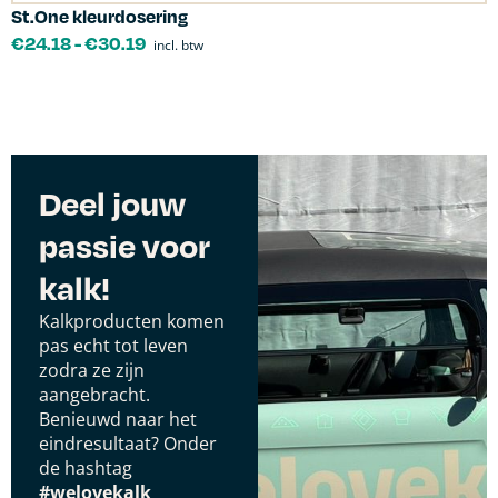
St.One kleurdosering
€
24.18
-
€
30.19
incl. btw
Deel jouw
passie voor
kalk!
Kalkproducten komen
pas echt tot leven
zodra ze zijn
aangebracht.
Benieuwd naar het
eindresultaat? Onder
de hashtag
#welovekalk