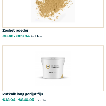
Zeoliet poeder
€
8.46
-
€
29.04
incl. btw
Putkalk lang gerijpt fijn
€
12.04
-
€
840.95
incl. btw