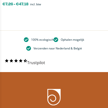
€
7.26
-
€
47.18
incl. btw
100% ecologisch
Ophalen mogelijk
Verzenden naar Nederland & België
Trustpilot