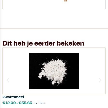
er
Dit heb je eerder bekeken
Kwartsmeel
A
€
12.09
-
€
55.65
incl. btw