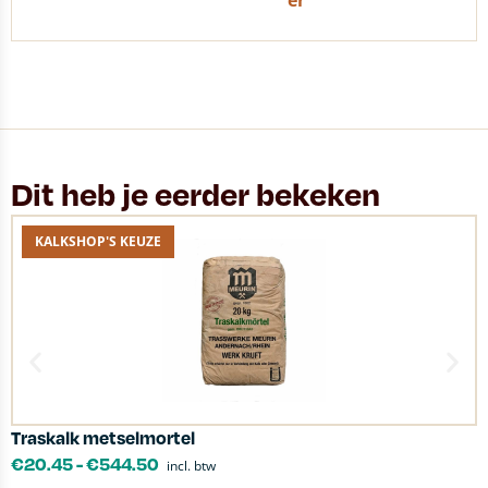
er
Dit heb je eerder bekeken
KALKSHOP'S KEUZE
Traskalk metselmortel
K
€
20.45
-
€
544.50
incl. btw