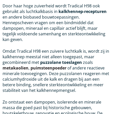
Door haar hoge zuiverheid wordt Tradical H98 ook
gebruikt als luchtkalkbasis in
kalkhennep-recepturen
en andere biobased bouwtoepassingen.
Hennepscheven vragen om een bindmiddel dat
dampopen, mineraal en capillair actief blijft, maar
tegelijk voldoende samenhang en sterkteontwikkeling
kan geven.
Omdat Tradical H98 een zuivere luchtkalk is, wordt zij in
kalkhennep meestal niet alleen toegepast, maar
gecombineerd met
puzzolane toeslagen
zoals
metakaolien
,
puimsteenpoeder
of andere reactieve
minerale toevoegingen. Deze puzzolanen reageren met
calciumhydroxide uit de kalk en dragen bij aan een
betere binding, snellere sterkteontwikkeling en meer
stabiliteit van het kalkhennepmengsel.
Zo ontstaat een dampopen, isolerende en minerale
massa die goed past bij historische gebouwen,
houtskeletbouw, renovatie en ecologische bouw. De