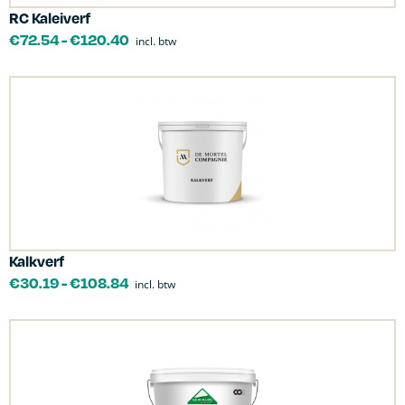
RC Kaleiverf
€
72.54
-
€
120.40
incl. btw
Kalkverf
€
30.19
-
€
108.84
incl. btw