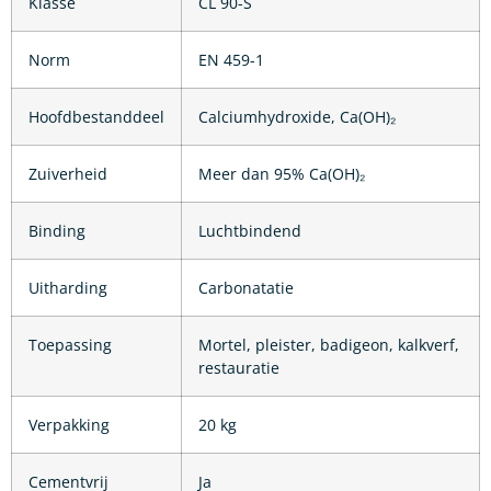
Klasse
CL 90-S
Norm
EN 459-1
Hoofdbestanddeel
Calciumhydroxide, Ca(OH)₂
Zuiverheid
Meer dan 95% Ca(OH)₂
Binding
Luchtbindend
Uitharding
Carbonatatie
Toepassing
Mortel, pleister, badigeon, kalkverf,
restauratie
Verpakking
20 kg
Cementvrij
Ja