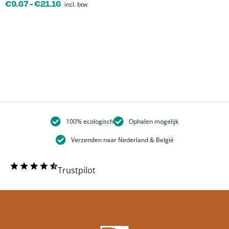
€
9.67
-
€
21.16
incl. btw
100% ecologisch
Ophalen mogelijk
Verzenden naar Nederland & België
Trustpilot