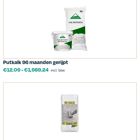
Putkalk 96 maanden gerijpt
€
12.09
-
€
1,989.24
incl. btw