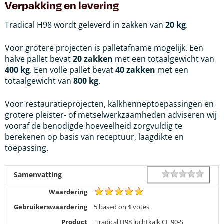
Verpakking en levering
Tradical H98 wordt geleverd in zakken van
20 kg
.
Voor grotere projecten is palletafname mogelijk. Een
halve pallet bevat
20 zakken
met een totaalgewicht van
400 kg
. Een volle pallet bevat
40 zakken
met een
totaalgewicht van
800 kg
.
Voor restauratieprojecten, kalkhenneptoepassingen en
grotere pleister- of metselwerkzaamheden adviseren wij
vooraf de benodigde hoeveelheid zorgvuldig te
berekenen op basis van receptuur, laagdikte en
toepassing.
1 star
2 star
3 star
4 star
5 star
Rating
Samenvatting
Waardering
Gebruikerswaardering
5
based on
1
votes
Product
Tradical H98 luchtkalk CL 90-S