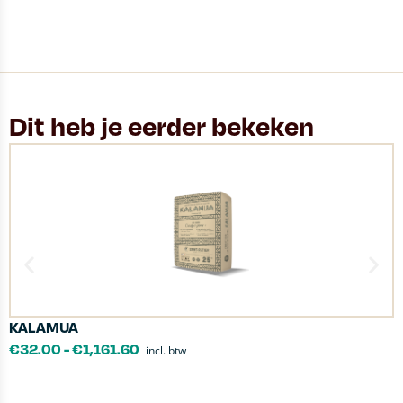
Dit heb je eerder bekeken
KALAMUA
C
€
32.00
-
€
1,161.60
incl. btw