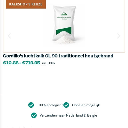
KALKSHOP'S KEUZE
Gordillo’s luchtkalk CL 90 traditioneel houtgebrand
M
€
10.88
-
€
719.95
incl. btw
100% ecologisch
Ophalen mogelijk
Verzenden naar Nederland & België