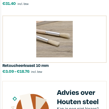
€
31.40
incl. btw
Retoucheerkwast 10 mm
€
3.09
-
€
18.76
incl. btw
Advies over
Houten steel
Kan je nog niet kiezen?