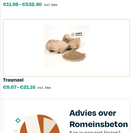
€
11.98
-
€
532.40
incl. btw
Trasmeel
€
9.67
-
€
21.16
incl. btw
Advies over
Romeinsbeton
Kan je nog niet kiezen?