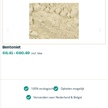
Bentoniet
S
€
6.41
-
€
60.49
incl. btw
100% ecologisch
Ophalen mogelijk
Verzenden naar Nederland & België