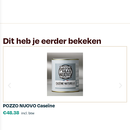
Dit heb je eerder bekeken
POZZO NUOVO Caseïne
L
€
48.38
incl. btw