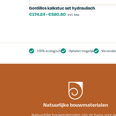
Gordillos kalkstuc set hydraulisch
€
174.24
-
€
580.80
incl. btw
100% ecologisch
Ophalen mogelijk
Verzenden
Natuurlijke bouwmaterialen
Natuurlijke bouwmaterialen zijn de basis voor e