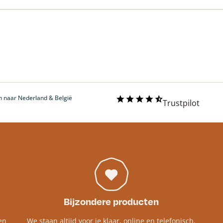
 naar Nederland & België
Trustpilot
Bijzondere producten
en
We staan altijd voor je klaar, online en telefonisch,