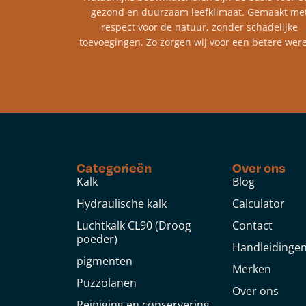
gezond en duurzaam leefklimaat. Gemaakt me
respect voor de natuur, zonder schadelijke
toevoegingen. Zo zorgen wij voor een betere were
Categorieën
Over ons
Kalk
Blog
Hydraulische kalk
Calculator
Luchtkalk CL90 (Droog
Contact
poeder)
Handleidinge
pigmenten
Merken
Puzzolanen
Over ons
Reiniging en conservering