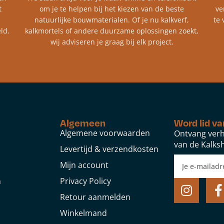
t
om je te helpen bij het kiezen van de beste
ve
natuurlijke bouwmaterialen. Of je nu kalkverf,
te 
ld.
kalkmortels of andere duurzame oplossingen zoekt,
wij adviseren je graag bij elk project.​
Algemeen
Word lid va
Algemene voorwaarden
Ontvang verh
van de Kalksh
Levertijd & verzendkosten
Mijn account
n
Privacy Policy
Retour aanmelden
Winkelmand