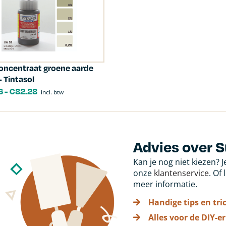
oncentraat groene aarde
 Tintasol
6
-
€
82.28
incl. btw
Advies over 
Kan je nog niet kiezen? 
onze
klantenservice
. Of
meer informatie.
Handige tips en tri
Alles voor de DIY-er