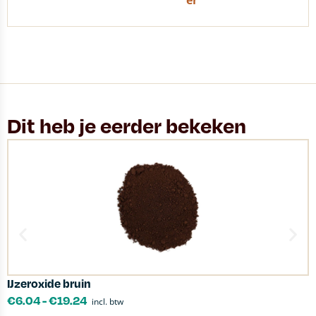
er
Dit heb je eerder bekeken
IJzeroxide bruin
H
€
6.04
-
€
19.24
incl. btw