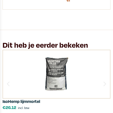
er
Dit heb je eerder bekeken
IsoHemp lijmmortel
R
€
26.12
incl. btw