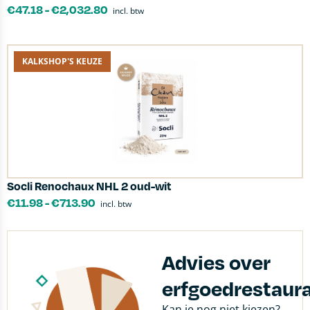
€
47.18
-
€
2,032.80
incl. btw
KALKSHOP'S KEUZE
Socli Renochaux NHL 2 oud-wit
€
11.98
-
€
713.90
incl. btw
Advies over
erfgoedrestaura
Kan je nog niet kiezen?