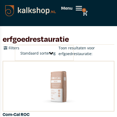
Menu
0
erfgoedrestauratie
Filters
Toon resultaten voor
erfgoedrestauratie:
Com-Cal ROC