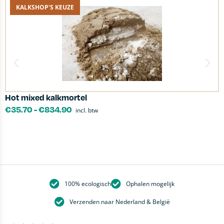
KALKSHOP'S KEUZE
Hot mixed kalkmortel
P
€
35.70
-
€
834.90
incl. btw
100% ecologisch
Ophalen mogelijk
Verzenden naar Nederland & België