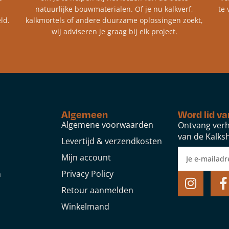
natuurlijke bouwmaterialen. Of je nu kalkverf,
te 
ld.
kalkmortels of andere duurzame oplossingen zoekt,
wij adviseren je graag bij elk project.​
Algemeen
Word lid va
Algemene voorwaarden
Ontvang verh
van de Kalksh
Levertijd & verzendkosten
Mijn account
n
Privacy Policy
Retour aanmelden
Winkelmand