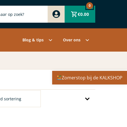
0
Zwart
€
0.00
Wit
Grijs
Contact
Overige pigmenten
Assortiment
Blog & tips
Over ons
Zomerstop bij de KALKSHOP