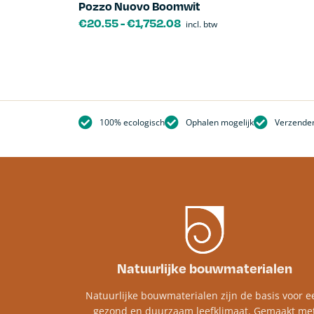
Pozzo Nuovo Boomwit
€
20.55
-
€
1,752.08
incl. btw
100% ecologisch
Ophalen mogelijk
Verzenden
Natuurlijke bouwmaterialen
Natuurlijke bouwmaterialen zijn de basis voor e
gezond en duurzaam leefklimaat. Gemaakt me