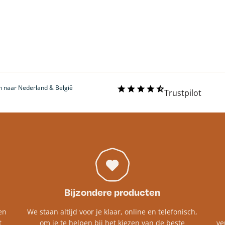
 naar Nederland & België
Trustpilot
Bijzondere producten
en
We staan altijd voor je klaar, online en telefonisch,
t
om je te helpen bij het kiezen van de beste
ve