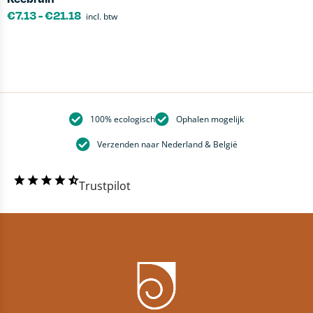
€
7.13
-
€
21.18
incl. btw
100% ecologisch
Ophalen mogelijk
Verzenden naar Nederland & België
Trustpilot